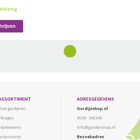
erklaring
hrijven
ASSORTIMENT
ADRESGEGEVENS
Overgordijnen
Gordijnshop.nl
Vitrages
0528 - 342340
Inbetweens
info@gordijnshop.nl
Accessoires
Bezoekadres