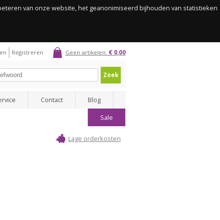
rbeteren van onze website, het geanonimiseerd bijhouden van statistieken
gen
Registreren
Geen artikelen:
€ 0,00
Zoek
ervice
Contact
Blog
Sale
Lage orderkosten