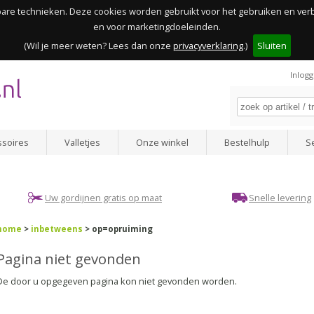
kbare technieken. Deze cookies worden gebruikt voor het gebruiken en ve
en voor marketingdoeleinden.
(Wil je meer weten? Lees dan onze
privacyverklaring
.)
Sluiten
Inlog
ssoires
Valletjes
Onze winkel
Bestelhulp
S
Uw gordijnen gratis op maat
Snelle levering
home
>
inbetweens
> op=opruiming
Pagina niet gevonden
De door u opgegeven pagina kon niet gevonden worden.