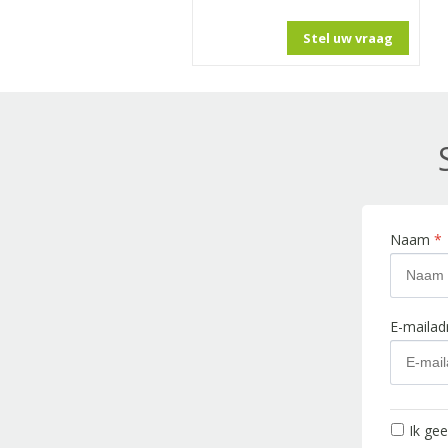
Stel uw vraag
Naam
*
E-maila
Ik ge