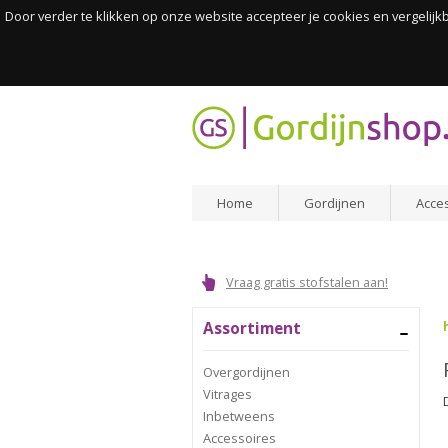
Door verder te klikken op onze website accepteer je cookies en vergelij
Home
Gordijnen
Acce
Vraag gratis stofstalen aan!
Assortiment
Overgordijnen
Vitrages
Inbetweens
Accessoires