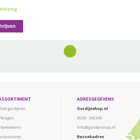
erklaring
hrijven
ASSORTIMENT
ADRESGEGEVENS
Overgordijnen
Gordijnshop.nl
Vitrages
0528 - 342340
Inbetweens
info@gordijnshop.nl
Accessoires
Bezoekadres