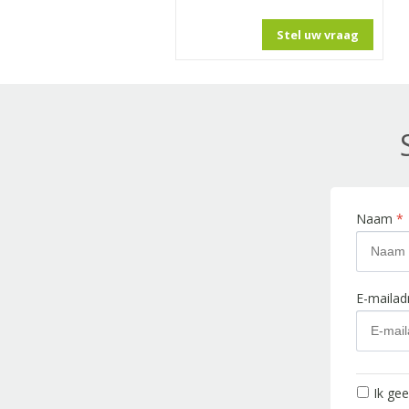
Stel uw vraag
Naam
*
E-maila
Ik ge