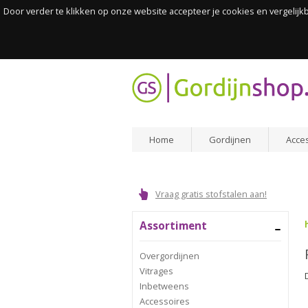
Door verder te klikken op onze website accepteer je cookies en vergelij
Home
Gordijnen
Acce
Vraag gratis stofstalen aan!
Assortiment
Overgordijnen
Vitrages
Inbetweens
Accessoires