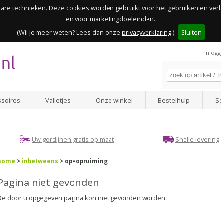
kbare technieken. Deze cookies worden gebruikt voor het gebruiken en ve
en voor marketingdoeleinden.
(Wil je meer weten? Lees dan onze
privacyverklaring
.)
Sluiten
Inlog
ssoires
Valletjes
Onze winkel
Bestelhulp
S
Uw gordijnen gratis op maat
Snelle levering
home
>
inbetweens
> op=opruiming
Pagina niet gevonden
De door u opgegeven pagina kon niet gevonden worden.