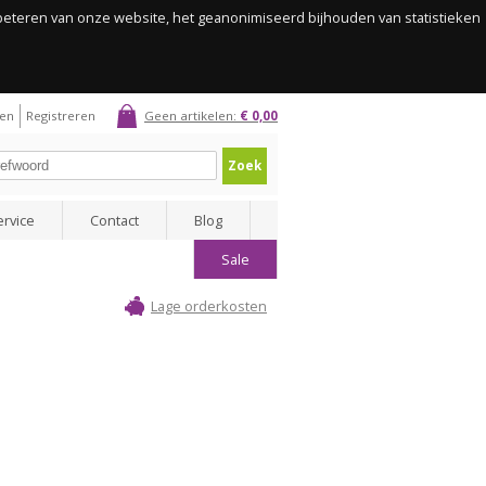
rbeteren van onze website, het geanonimiseerd bijhouden van statistieken
gen
Registreren
Geen artikelen:
€ 0,00
Zoek
ervice
Contact
Blog
Sale
Lage orderkosten