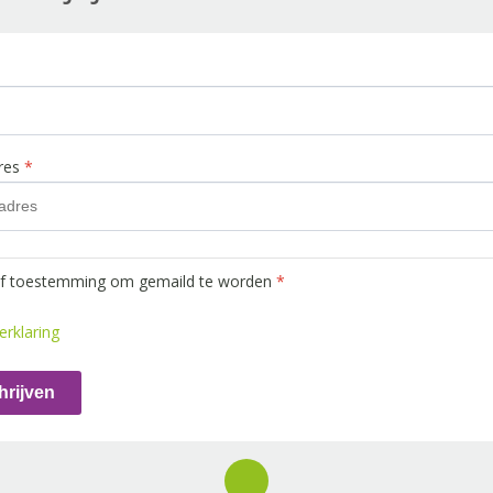
dres
*
ef toestemming om gemaild te worden
*
erklaring
hrijven