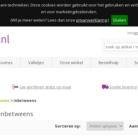
kbare technieken. Deze cookies worden gebruikt voor het gebruiken en ve
en voor marketingdoeleinden.
(Wil je meer weten? Lees dan onze
privacyverklaring
.)
Sluiten
Inlog
ssoires
Valletjes
Onze winkel
Bestelhulp
S
Uw gordijnen gratis op maat
Snelle levering
home
> inbetweens
Inbetweens
Sorteren op:
Aant