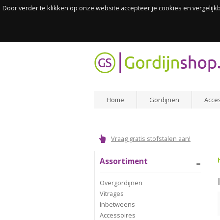
Door verder te klikken op onze website accepteer je cookies en vergelij
Home
Gordijnen
Acce
Vraag gratis stofstalen aan!
Assortiment
Overgordijnen
Vitrages
Inbetweens
Accessoires