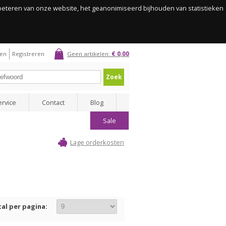
rbeteren van onze website, het geanonimiseerd bijhouden van statistieken
gen
Registreren
Geen artikelen:
€ 0,00
Zoek
ervice
Contact
Blog
Sale
Lage orderkosten
al per pagina: