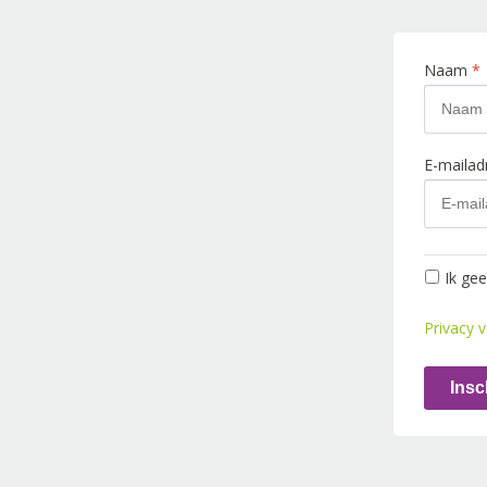
Naam
*
E-maila
Ik ge
Privacy v
Insc