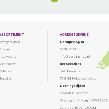
ASSORTIMENT
ADRESGEGEVENS
Overgordijnen
Gordijnshop.nl
Vitrages
0528 - 342340
Inbetweens
info@gordijnshop.nl
Accessoires
Bezoekadres
Valletjes
Het Hoekje 39
Gordijnen
7913 BB Hollandscheveld
Openingstijden
Maandag: Gesloten
Dinsdag t/m vrijdag: 10.00-12.30 &
Zaterdag: 10.00-17.00 uur