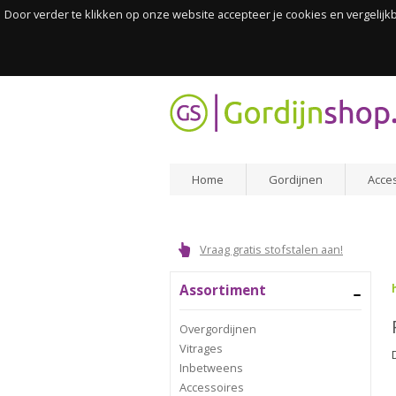
Door verder te klikken op onze website accepteer je cookies en vergelij
Home
Gordijnen
Acce
Vraag gratis stofstalen aan!
Assortiment
Overgordijnen
Vitrages
Inbetweens
Accessoires