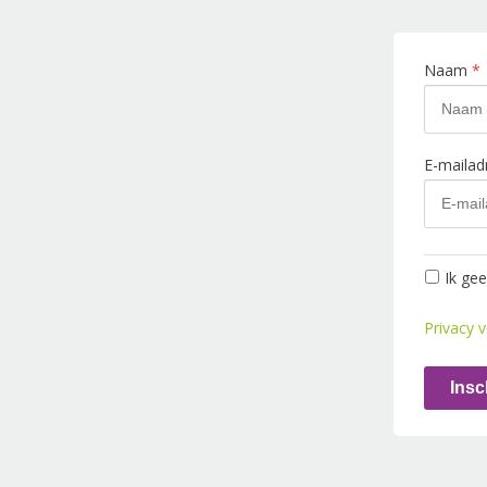
Naam
*
E-maila
Ik ge
Privacy v
Insc