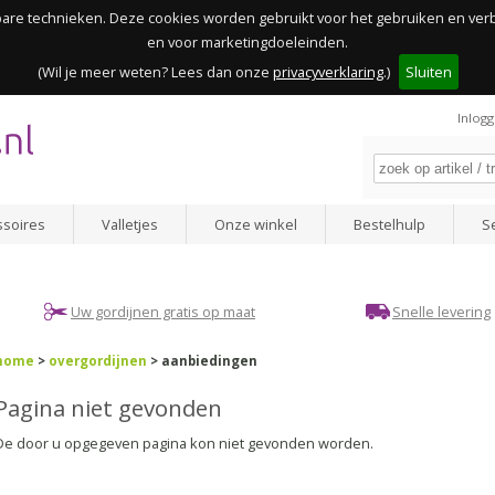
kbare technieken. Deze cookies worden gebruikt voor het gebruiken en ve
en voor marketingdoeleinden.
(Wil je meer weten? Lees dan onze
privacyverklaring
.)
Sluiten
Inlog
ssoires
Valletjes
Onze winkel
Bestelhulp
S
Uw gordijnen gratis op maat
Snelle levering
home
>
overgordijnen
> aanbiedingen
Pagina niet gevonden
De door u opgegeven pagina kon niet gevonden worden.