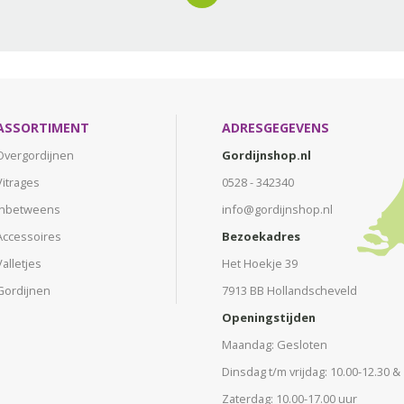
ASSORTIMENT
ADRESGEGEVENS
Overgordijnen
Gordijnshop.nl
Vitrages
0528 - 342340
Inbetweens
info@gordijnshop.nl
Accessoires
Bezoekadres
Valletjes
Het Hoekje 39
Gordijnen
7913 BB Hollandscheveld
Openingstijden
Maandag: Gesloten
Dinsdag t/m vrijdag: 10.00-12.30 &
Zaterdag: 10.00-17.00 uur