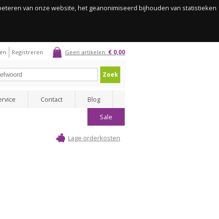
rbeteren van onze website, het geanonimiseerd bijhouden van statistieken
gen
Registreren
Geen artikelen:
€ 0,00
Zoek
ervice
Contact
Blog
Sale
Lage orderkosten