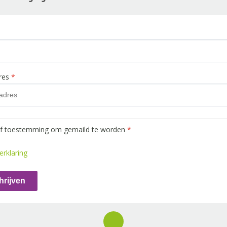
dres
*
ef toestemming om gemaild te worden
*
erklaring
hrijven