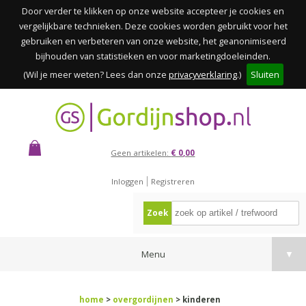
Door verder te klikken op onze website accepteer je cookies en
vergelijkbare technieken. Deze cookies worden gebruikt voor het
gebruiken en verbeteren van onze website, het geanonimiseerd
bijhouden van statistieken en voor marketingdoeleinden.
(Wil je meer weten? Lees dan onze
privacyverklaring
.)
Sluiten
Geen artikelen:
€ 0,00
Inloggen
Registreren
Zoek
Menu
▼
home
>
overgordijnen
> kinderen