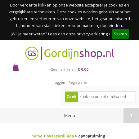
Door verder te klikken op onze website accepteer je cookies en
vergelijkbare technieken. Deze cookies worden gebruikt voor het
gebruiken en verbeteren van onze website, het geanonimiseerd
bijhouden van statistieken en voor marketingdoeleinden.
(Wil je meer weten? Lees dan onze
privacyverklaring
.)
Sluiten
Geen artikelen:
€ 0,00
Inloggen
Registreren
Zoek
Menu
▼
home
>
overgordijnen
> op=opruiming