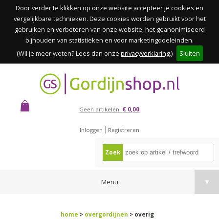
Door verder te klikken op onze website accepteer je cookies en
vergelijkbare technieken. Deze cookies worden gebruikt voor het
gebruiken en verbeteren van onze website, het geanonimiseerd
bijhouden van statistieken en voor marketingdoeleinden.
(Wil je meer weten? Lees dan onze
privacyverklaring
.)
Sluiten
Geen artikelen:
€ 0,00
Inloggen
Registreren
Zoek
Menu
▼
home
>
overgordijnen
> overig