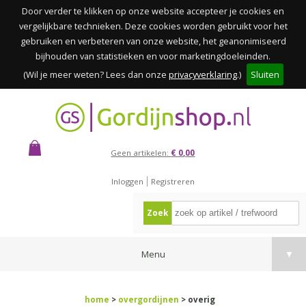
Door verder te klikken op onze website accepteer je cookies en
vergelijkbare technieken. Deze cookies worden gebruikt voor het
gebruiken en verbeteren van onze website, het geanonimiseerd
bijhouden van statistieken en voor marketingdoeleinden.
(Wil je meer weten? Lees dan onze
privacyverklaring
.)
Sluiten
Geen artikelen:
€ 0,00
Inloggen
Registreren
Zoek
Menu
▼
home
>
overgordijnen
> overig