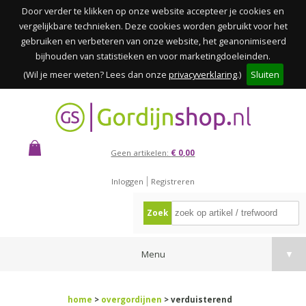
Door verder te klikken op onze website accepteer je cookies en
vergelijkbare technieken. Deze cookies worden gebruikt voor het
gebruiken en verbeteren van onze website, het geanonimiseerd
bijhouden van statistieken en voor marketingdoeleinden.
(Wil je meer weten? Lees dan onze
privacyverklaring
.)
Sluiten
Geen artikelen:
€ 0,00
Inloggen
Registreren
Zoek
Menu
▼
home
>
overgordijnen
> verduisterend