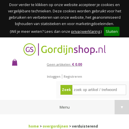
Door verder te klikken op onze website accepteer je cookies en
vergelijkbare technieken. Deze cookies worden gebruikt voor het
gebruiken en verbeteren van onze website, het geanonimiseerd
bijhouden van statistieken en voor marketingdoeleinden.
(Wil je meer weten? Lees dan onze
privacyverklaring
.)
Sluiten
Geen artikelen:
€ 0,00
Inloggen
Registreren
Zoek
Menu
▼
home
>
overgordijnen
> verduisterend