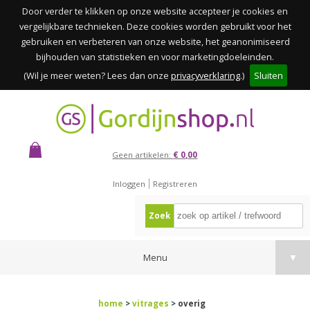
Door verder te klikken op onze website accepteer je cookies en
vergelijkbare technieken. Deze cookies worden gebruikt voor het
gebruiken en verbeteren van onze website, het geanonimiseerd
bijhouden van statistieken en voor marketingdoeleinden.
(Wil je meer weten? Lees dan onze
privacyverklaring
.)
Sluiten
Geen artikelen:
€ 0,00
Inloggen
Registreren
Zoek
Menu
▼
home
>
vitrages
> overig