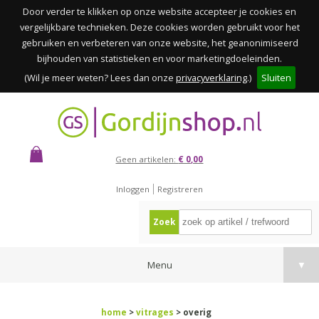
Door verder te klikken op onze website accepteer je cookies en
vergelijkbare technieken. Deze cookies worden gebruikt voor het
gebruiken en verbeteren van onze website, het geanonimiseerd
bijhouden van statistieken en voor marketingdoeleinden.
(Wil je meer weten? Lees dan onze
privacyverklaring
.)
Sluiten
Geen artikelen:
€ 0,00
Inloggen
Registreren
Zoek
Menu
▼
home
>
vitrages
> overig