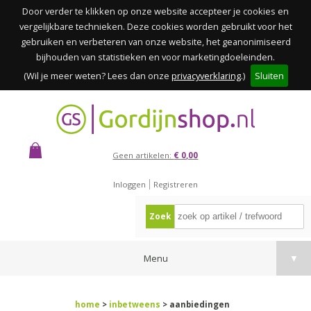
Door verder te klikken op onze website accepteer je cookies en
vergelijkbare technieken. Deze cookies worden gebruikt voor het
gebruiken en verbeteren van onze website, het geanonimiseerd
bijhouden van statistieken en voor marketingdoeleinden.
(Wil je meer weten? Lees dan onze
privacyverklaring
.)
Sluiten
Geen artikelen:
€ 0,00
Inloggen
Registreren
Zoek
Menu
▼
home
>
inbetweens
> aanbiedingen