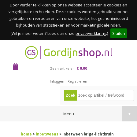
Door verder te klikken op onze website accepteer je cookies en
vergelijkbare technieken. Deze cookies worden gebruikt voor het
gebruiken en verbeteren van onze website, het geanonimiseerd
bijhouden van statistieken en voor marketingdoeleinden.
(Wil je meer weten? Lees dan onze
privacyverklaring
.)
Sluiten
Geen artikelen:
€ 0,00
Inloggen
Registreren
Zoek
Menu
▼
home
>
inbetweens
> inbetween briga-lichtbruin