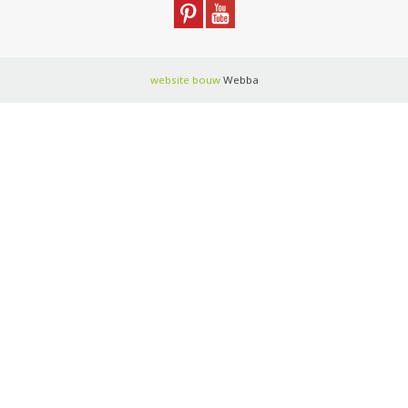
website bouw
Webba