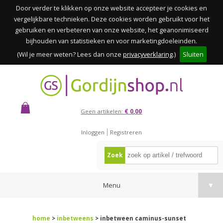
Door verder te klikken op onze website accepteer je cookies en
vergelijkbare technieken. Deze cookies worden gebruikt voor het
gebruiken en verbeteren van onze website, het geanonimiseerd
bijhouden van statistieken en voor marketingdoeleinden.
(Wil je meer weten? Lees dan onze
privacyverklaring
.)
Sluiten
Geen artikelen:
€ 0,00
Inloggen
Registreren
Zoek
Menu
▼
home
>
inbetweens
> inbetween caminus-sunset