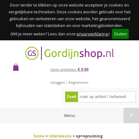
Door verder te klikken op onze website accepteer je cookies en
vergelijkbare technieken. Deze cookies worden gebruikt voor het
gebruiken en verbeteren van onze website, het geanonimiseerd
bijhouden van statistieken en voor marketingdoeleinden.
(Wil je meer weten? Lees dan onze
privacyverklaring
.)
Sluiten
Geen artikelen:
€ 0,00
Inloggen
Registreren
Zoek
Menu
▼
home
>
inbetweens
> op=opruiming