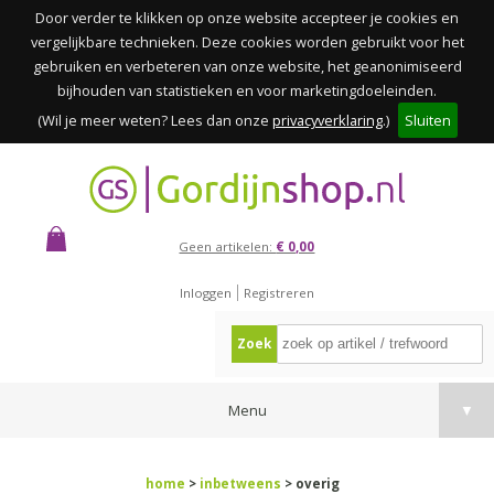
Door verder te klikken op onze website accepteer je cookies en
vergelijkbare technieken. Deze cookies worden gebruikt voor het
gebruiken en verbeteren van onze website, het geanonimiseerd
bijhouden van statistieken en voor marketingdoeleinden.
(Wil je meer weten? Lees dan onze
privacyverklaring
.)
Sluiten
Geen artikelen:
€ 0,00
Inloggen
Registreren
Zoek
Menu
▼
home
>
inbetweens
> overig