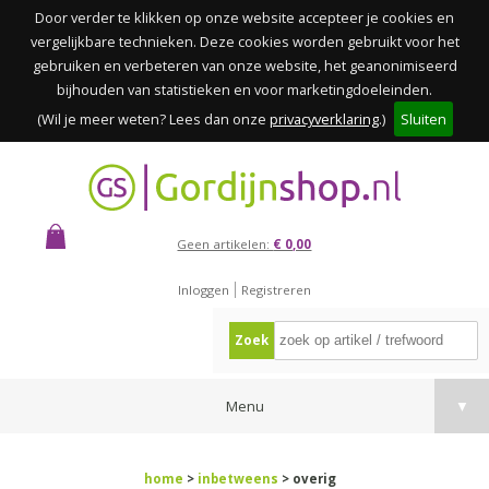
Door verder te klikken op onze website accepteer je cookies en
vergelijkbare technieken. Deze cookies worden gebruikt voor het
gebruiken en verbeteren van onze website, het geanonimiseerd
bijhouden van statistieken en voor marketingdoeleinden.
(Wil je meer weten? Lees dan onze
privacyverklaring
.)
Sluiten
Geen artikelen:
€ 0,00
Inloggen
Registreren
Zoek
Menu
▼
home
>
inbetweens
> overig