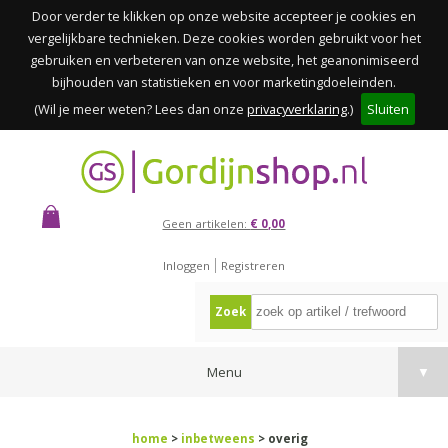
Door verder te klikken op onze website accepteer je cookies en
vergelijkbare technieken. Deze cookies worden gebruikt voor het
gebruiken en verbeteren van onze website, het geanonimiseerd
bijhouden van statistieken en voor marketingdoeleinden.
(Wil je meer weten? Lees dan onze
privacyverklaring
.)
Sluiten
Geen artikelen:
€ 0,00
Inloggen
Registreren
Zoek
Menu
▼
home
>
inbetweens
> overig