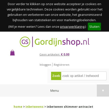
Door verder te klikken op onze website accepteer je cookies en
vergelijkbare technieken. Deze cookies worden gebruikt voor het
gebruiken en verbeteren van onze website, het geanonimiseerd
bijhouden van statistieken en voor marketingdoeleinden.
(Wil je meer weten? Lees dan onze
privacyverklaring
.)
Sluiten
Geen artikelen:
€ 0,00
Inloggen
Registreren
Zoek
Menu
▼
home
>
inbetweens
> inbetween shimmer-antraciet