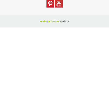
website bouw
Webba