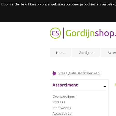
Door verder te klikken op onze website accepteer je cookies en vergelij
Home
Gordijnen
Acce
Vraag gratis stofstalen aan!
Assortiment
Overgordijnen
Vitrages
Inbetweens
Accessoires