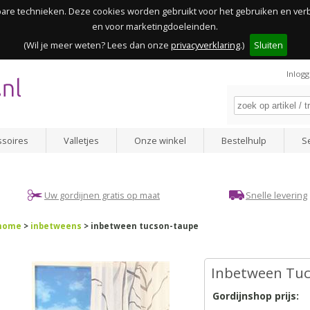
kbare technieken. Deze cookies worden gebruikt voor het gebruiken en ve
en voor marketingdoeleinden.
(Wil je meer weten? Lees dan onze
privacyverklaring
.)
Sluiten
Inlog
ssoires
Valletjes
Onze winkel
Bestelhulp
S
Uw gordijnen gratis op maat
Snelle levering
home
>
inbetweens
> inbetween tucson-taupe
Inbetween Tuc
Gordijnshop prijs: