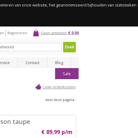
rbeteren van onze website, het geanonimiseerd bijhouden van statistieken
gen
Registreren
Geen artikelen:
€ 0,00
Zoek
ervice
Contact
Blog
Sale
Lage orderkosten
deel deze pagina :
son taupe
€ 89,99 p/m