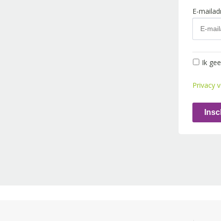
E-maila
Ik ge
Privacy v
Insc