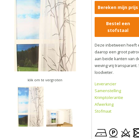
Bereken mijn prijs
Bestel een
stofstaal
Deze inbetween heeft 
daarop een groot patroo
aan beide kanten van de 
weving vrij transparant
loodveter.
klik om te vergroten
Leverancier
Samenstelling
Krimptolerantie
Afwerking
Stofmaat