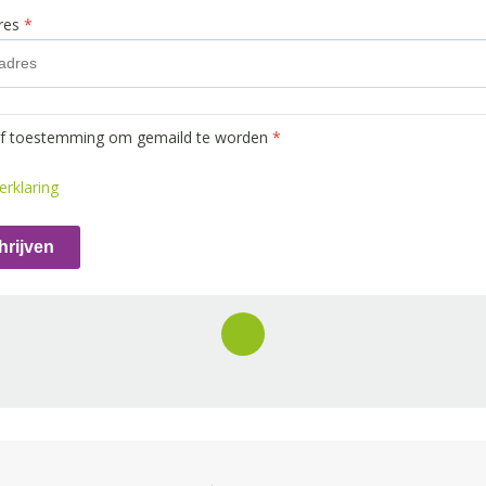
dres
*
ef toestemming om gemaild te worden
*
erklaring
hrijven