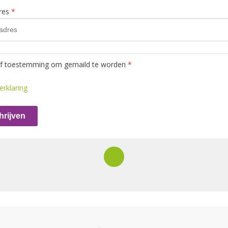
dres
*
ef toestemming om gemaild te worden
*
erklaring
hrijven