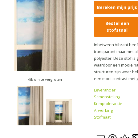
Bereken mijn prijs
Bestel een
stofstaal
Inbetween Vibrant heeft
transparant maar met a
polyester. Deze stof i
waardoor een mooie natu
structuren zijn weer h
een mooi contrast met 
klik om te vergroten
Leverancier
Samenstelling
Krimptolerantie
Afwerking
Stofmaat