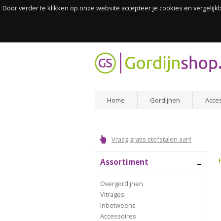
Door verder te klikken op onze website accepteer je cookies en vergelij
Home
Gordijnen
Acce
Vraag gratis stofstalen aan!
Assortiment
Overgordijnen
Vitrages
Inbetweens
Accessoires