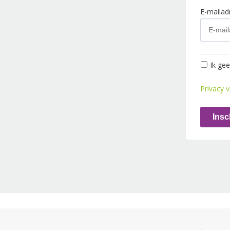
E-maila
Ik ge
Privacy v
Insc