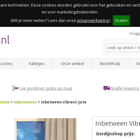
kbare technieken. Deze cookies worden gebruikt voor het gebruiken en ve
en voor marketingdoeleinden.
(Wil je meer weten? Lees dan onze
privacyverklaring
.)
Sluiten
Inlog
ssoires
Valletjes
Onze winkel
Bestelhulp
S
Uw gordijnen gratis op maat
Snelle levering
home
>
inbetweens
> inbetween vibrant-jute
Inbetween Vibr
Gordijnshop prijs: