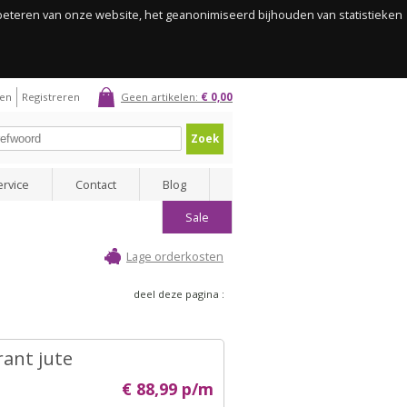
rbeteren van onze website, het geanonimiseerd bijhouden van statistieken
gen
Registreren
Geen artikelen:
€ 0,00
Zoek
ervice
Contact
Blog
Sale
Lage orderkosten
deel deze pagina :
ant jute
€ 88,99 p/m