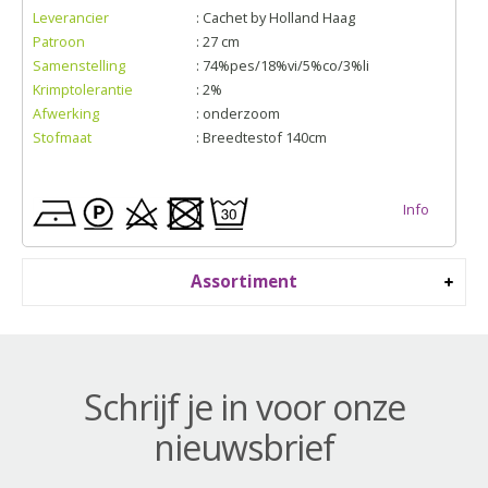
Leverancier
: Cachet by Holland Haag
Patroon
: 27 cm
Samenstelling
: 74%pes/18%vi/5%co/3%li
Krimptolerantie
: 2%
Afwerking
: onderzoom
Stofmaat
: Breedtestof 140cm
Info
Assortiment
Schrijf je in voor onze
nieuwsbrief