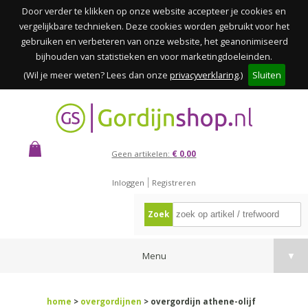
Door verder te klikken op onze website accepteer je cookies en
vergelijkbare technieken. Deze cookies worden gebruikt voor het
gebruiken en verbeteren van onze website, het geanonimiseerd
bijhouden van statistieken en voor marketingdoeleinden.
(Wil je meer weten? Lees dan onze
privacyverklaring
.)
Sluiten
Geen artikelen:
€ 0,00
Inloggen
Registreren
Zoek
Menu
▼
home
>
overgordijnen
> overgordijn athene-olijf