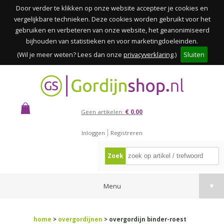
Door verder te klikken op onze website accepteer je cookies en
vergelijkbare technieken. Deze cookies worden gebruikt voor het
gebruiken en verbeteren van onze website, het geanonimiseerd
bijhouden van statistieken en voor marketingdoeleinden.
(Wil je meer weten? Lees dan onze
privacyverklaring
.)
Sluiten
Geen artikelen:
€ 0,00
Inloggen
Registreren
Zoek
Menu
▼
home
>
overgordijnen
> overgordijn binder-roest