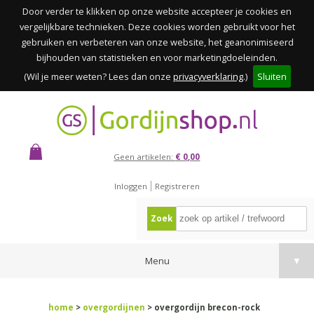
Door verder te klikken op onze website accepteer je cookies en
vergelijkbare technieken. Deze cookies worden gebruikt voor het
gebruiken en verbeteren van onze website, het geanonimiseerd
bijhouden van statistieken en voor marketingdoeleinden.
(Wil je meer weten? Lees dan onze
privacyverklaring
.)
Sluiten
Geen artikelen:
€ 0,00
Inloggen
Registreren
Zoek
Menu
▼
home
>
overgordijnen
> overgordijn brecon-rock