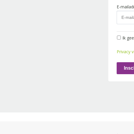
E-maila
Ik ge
Privacy v
Insc