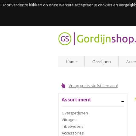
Door verder te klikken op onze website accepteer je cookies en vergelij
Home
Gordijnen
Acce
Vraag gratis stofstalen aan!
Assortiment
Overgordijnen
Vitrages
Inbetweens
Accessoires