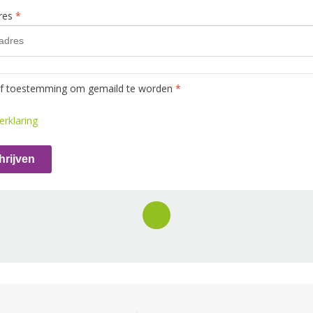
dres
*
ef toestemming om gemaild te worden
*
erklaring
hrijven