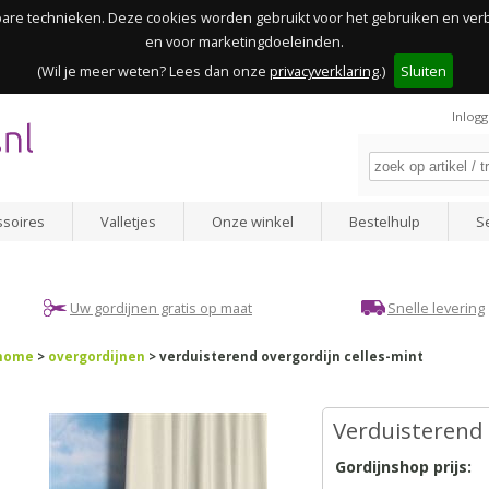
kbare technieken. Deze cookies worden gebruikt voor het gebruiken en ve
en voor marketingdoeleinden.
(Wil je meer weten? Lees dan onze
privacyverklaring
.)
Sluiten
Inlog
ssoires
Valletjes
Onze winkel
Bestelhulp
S
Uw gordijnen gratis op maat
Snelle levering
home
>
overgordijnen
> verduisterend overgordijn celles-mint
Verduisterend 
Gordijnshop prijs: