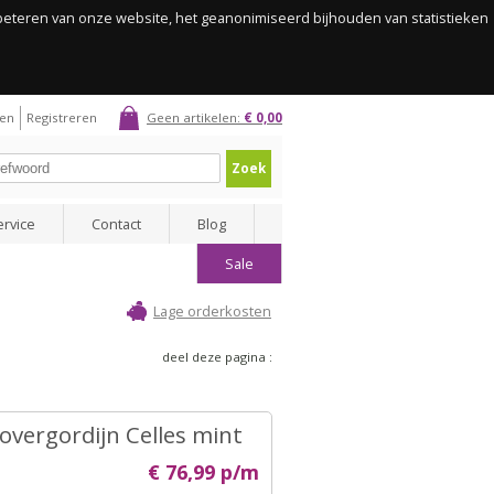
rbeteren van onze website, het geanonimiseerd bijhouden van statistieken
gen
Registreren
Geen artikelen:
€ 0,00
Zoek
ervice
Contact
Blog
Sale
Lage orderkosten
deel deze pagina :
overgordijn Celles mint
€ 76,99 p/m