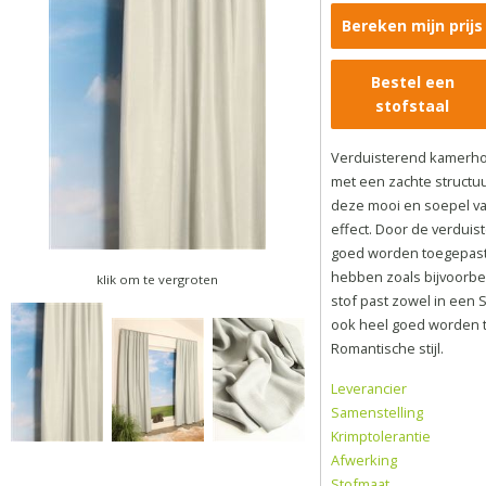
Bereken mijn prijs
Bestel een
stofstaal
Verduisterend kamerhoo
met een zachte structuu
deze mooi en soepel val
effect. Door de verduis
goed worden toegepast 
hebben zoals bijvoorbe
klik om te vergroten
stof past zowel in een S
ook heel goed worden 
Romantische stijl.
Leverancier
Samenstelling
Krimptolerantie
Afwerking
Stofmaat