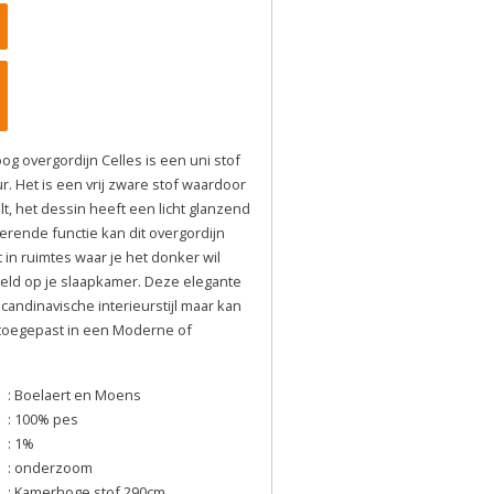
g overgordijn Celles is een uni stof
r. Het is een vrij zware stof waardoor
t, het dessin heeft een licht glanzend
terende functie kan dit overgordijn
in ruimtes waar je het donker wil
eld op je slaapkamer. Deze elegante
candinavische interieurstijl maar kan
toegepast in een Moderne of
: Boelaert en Moens
: 100% pes
: 1%
: onderzoom
: Kamerhoge stof 290cm