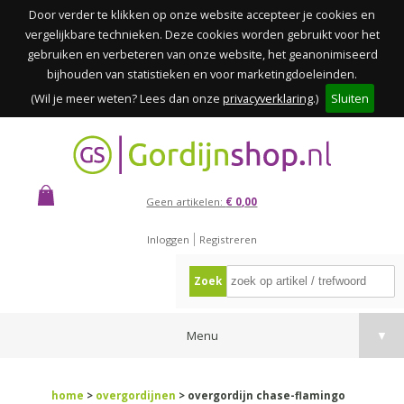
Door verder te klikken op onze website accepteer je cookies en
vergelijkbare technieken. Deze cookies worden gebruikt voor het
gebruiken en verbeteren van onze website, het geanonimiseerd
bijhouden van statistieken en voor marketingdoeleinden.
(Wil je meer weten? Lees dan onze
privacyverklaring
.)
Sluiten
Geen artikelen:
€ 0,00
Inloggen
Registreren
Zoek
Menu
▼
home
>
overgordijnen
> overgordijn chase-flamingo