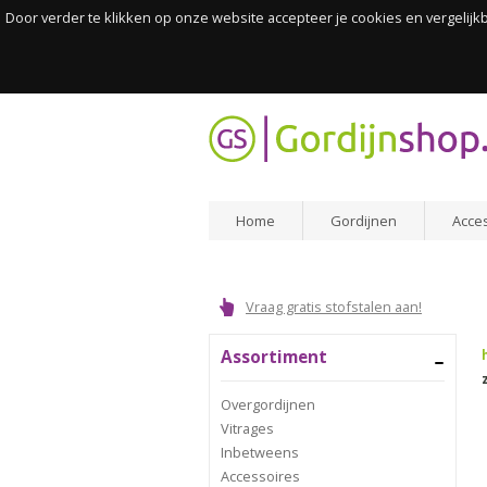
Door verder te klikken op onze website accepteer je cookies en vergelij
Home
Gordijnen
Acce
Vraag gratis stofstalen aan!
Assortiment
Overgordijnen
Vitrages
Inbetweens
Accessoires