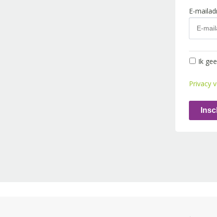
E-maila
Ik ge
Privacy v
Insc