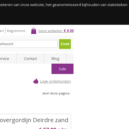
rbeteren van onze website, het geanonimiseerd bijhouden van statistieken
gen
Registreren
Geen artikelen:
€ 0,00
Zoek
ervice
Contact
Blog
Sale
Lage orderkosten
deel deze pagina :
overgordijn Deirdre zand