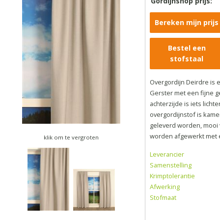
Gordijnshop prijs:
Bereken mijn prijs
Bestel een
stofstaal
Overgordijn Deirdre is 
Gerster met een fijne g
achterzijde is iets licht
overgordijnstof is kam
geleverd worden, mooi 
worden afgewerkt met 
klik om te vergroten
Leverancier
Samenstelling
Krimptolerantie
Afwerking
Stofmaat