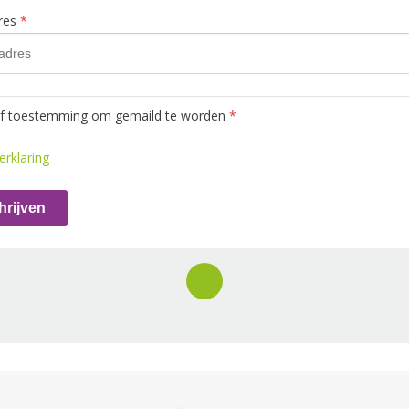
dres
*
ef toestemming om gemaild te worden
*
erklaring
hrijven