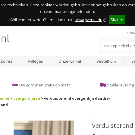
kbare technieken. Deze cookies worden gebruikt voor het gebruiken en ve
en voor marketingdoeleinden.
(Wil je meer weten? Lees dan onze
privacyverklaring
.)
Sluiten
Inlog
ssoires
Valletjes
Onze winkel
Bestelhulp
S
Uw gordijnen gratis op maat
Snelle levering
home
>
overgordijnen
> verduisterend overgordijn deirdre-
zand
Verduisterend 