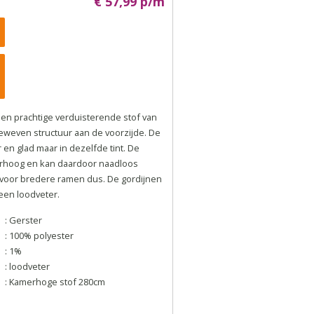
€ 57,99 p/m
een prachtige verduisterende stof van
eweven structuur aan de voorzijde. De
er en glad maar in dezelfde tint. De
erhoog en kan daardoor naadloos
voor bredere ramen dus. De gordijnen
een loodveter.
: Gerster
: 100% polyester
: 1%
: loodveter
: Kamerhoge stof 280cm