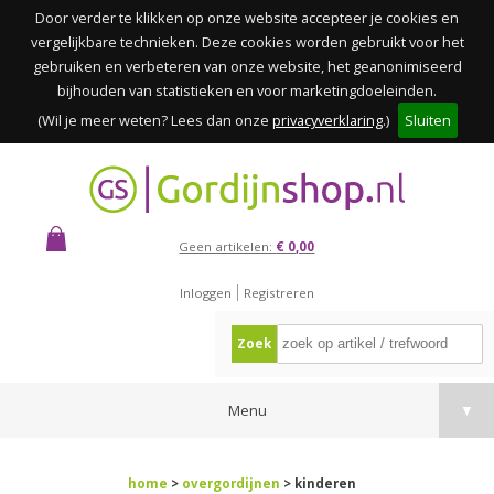
Door verder te klikken op onze website accepteer je cookies en
vergelijkbare technieken. Deze cookies worden gebruikt voor het
gebruiken en verbeteren van onze website, het geanonimiseerd
bijhouden van statistieken en voor marketingdoeleinden.
(Wil je meer weten? Lees dan onze
privacyverklaring
.)
Sluiten
Geen artikelen:
€ 0,00
Inloggen
Registreren
Zoek
Menu
▼
home
>
overgordijnen
> kinderen