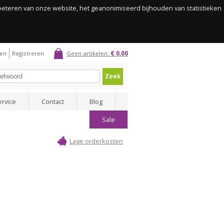
rbeteren van onze website, het geanonimiseerd bijhouden van statistieken
gen
Registreren
Geen artikelen:
€ 0,00
Zoek
ervice
Contact
Blog
Sale
Lage orderkosten