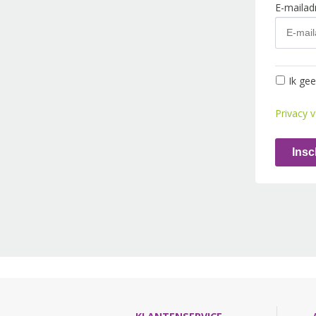
E-maila
Ik ge
Privacy v
Insc