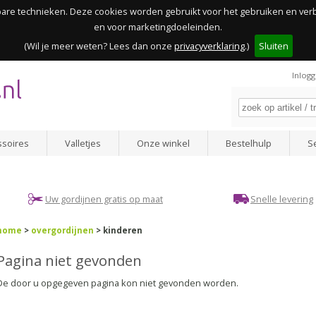
kbare technieken. Deze cookies worden gebruikt voor het gebruiken en ve
en voor marketingdoeleinden.
(Wil je meer weten? Lees dan onze
privacyverklaring
.)
Sluiten
Inlog
ssoires
Valletjes
Onze winkel
Bestelhulp
S
Uw gordijnen gratis op maat
Snelle levering
home
>
overgordijnen
> kinderen
Pagina niet gevonden
De door u opgegeven pagina kon niet gevonden worden.