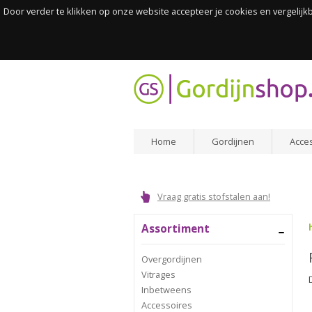
Door verder te klikken op onze website accepteer je cookies en vergelij
Home
Gordijnen
Acce
Vraag gratis stofstalen aan!
Assortiment
Overgordijnen
Vitrages
Inbetweens
Accessoires