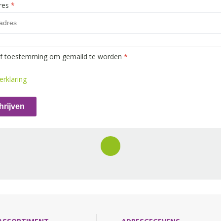
dres
*
ef toestemming om gemaild te worden
*
erklaring
hrijven