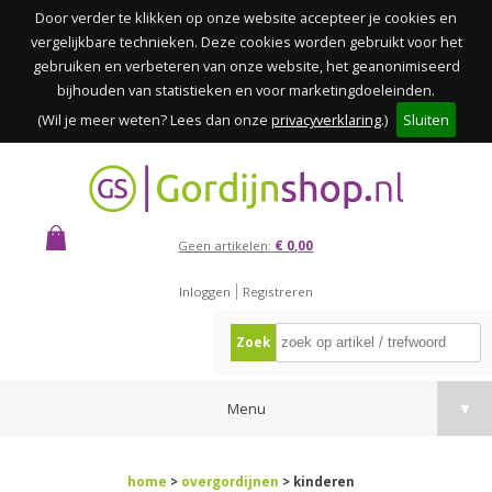
Door verder te klikken op onze website accepteer je cookies en
vergelijkbare technieken. Deze cookies worden gebruikt voor het
gebruiken en verbeteren van onze website, het geanonimiseerd
bijhouden van statistieken en voor marketingdoeleinden.
(Wil je meer weten? Lees dan onze
privacyverklaring
.)
Sluiten
Geen artikelen:
€ 0,00
Inloggen
Registreren
Zoek
Menu
▼
home
>
overgordijnen
> kinderen