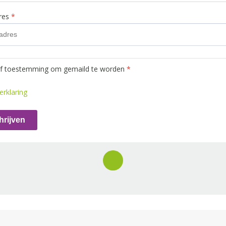
dres
*
ef toestemming om gemaild te worden
*
erklaring
hrijven