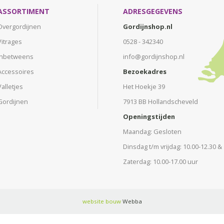
ASSORTIMENT
ADRESGEGEVENS
Overgordijnen
Gordijnshop.nl
Vitrages
0528 - 342340
Inbetweens
info@gordijnshop.nl
Accessoires
Bezoekadres
Valletjes
Het Hoekje 39
Gordijnen
7913 BB Hollandscheveld
Openingstijden
Maandag: Gesloten
Dinsdag t/m vrijdag: 10.00-12.30 &
Zaterdag: 10.00-17.00 uur
website bouw
Webba