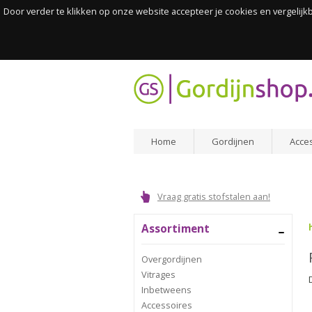
Door verder te klikken op onze website accepteer je cookies en vergelij
Home
Gordijnen
Acce
Vraag gratis stofstalen aan!
Assortiment
Overgordijnen
Vitrages
Inbetweens
Accessoires