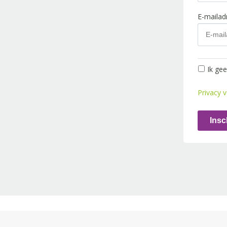
E-maila
Ik ge
Privacy v
Insc