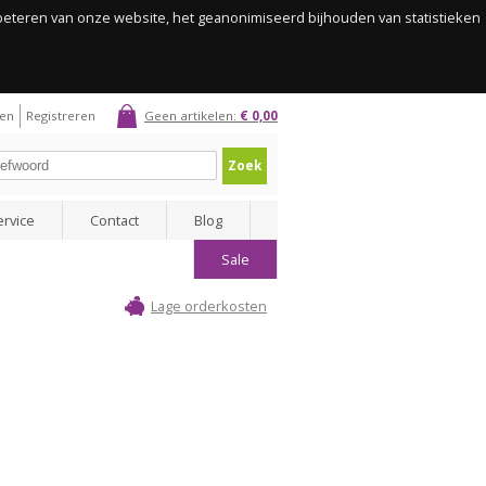
rbeteren van onze website, het geanonimiseerd bijhouden van statistieken
gen
Registreren
Geen artikelen:
€ 0,00
Zoek
ervice
Contact
Blog
Sale
Lage orderkosten