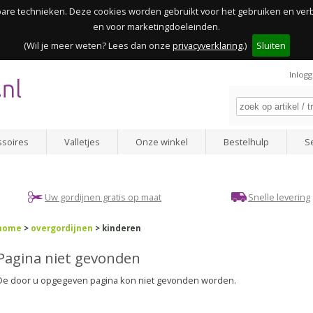
kbare technieken. Deze cookies worden gebruikt voor het gebruiken en ve
en voor marketingdoeleinden.
(Wil je meer weten? Lees dan onze
privacyverklaring
.)
Sluiten
Inlog
ssoires
Valletjes
Onze winkel
Bestelhulp
S
Uw gordijnen gratis op maat
Snelle levering
home
>
overgordijnen
> kinderen
Pagina niet gevonden
De door u opgegeven pagina kon niet gevonden worden.