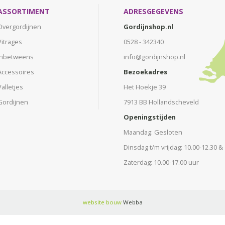
ASSORTIMENT
ADRESGEGEVENS
Overgordijnen
Gordijnshop.nl
Vitrages
0528 - 342340
Inbetweens
info@gordijnshop.nl
Accessoires
Bezoekadres
Valletjes
Het Hoekje 39
Gordijnen
7913 BB Hollandscheveld
Openingstijden
Maandag: Gesloten
Dinsdag t/m vrijdag: 10.00-12.30 &
Zaterdag: 10.00-17.00 uur
website bouw
Webba