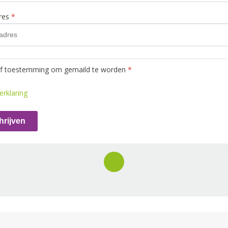
dres
*
ef toestemming om gemaild te worden
*
erklaring
hrijven