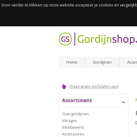
Door verder te klikken op onze website accepteer je cookies en vergelij
Home
Gordijnen
Acce
Vraag gratis stofstalen aan!
Assortiment
Overgordijnen
Vitrages
Inbetweens
Accessoires