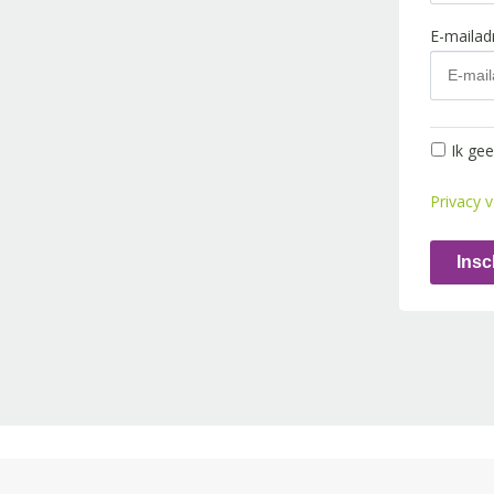
E-maila
Ik ge
Privacy v
Insc