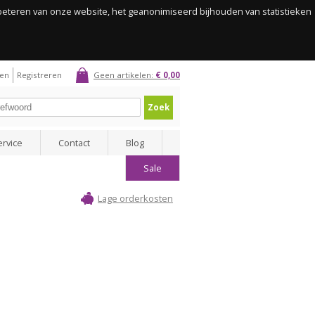
rbeteren van onze website, het geanonimiseerd bijhouden van statistieken
gen
Registreren
Geen artikelen:
€ 0,00
Zoek
ervice
Contact
Blog
Sale
Lage orderkosten