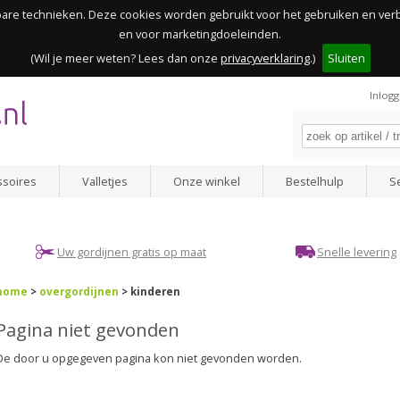
kbare technieken. Deze cookies worden gebruikt voor het gebruiken en ve
en voor marketingdoeleinden.
(Wil je meer weten? Lees dan onze
privacyverklaring
.)
Sluiten
Inlog
ssoires
Valletjes
Onze winkel
Bestelhulp
S
Uw gordijnen gratis op maat
Snelle levering
home
>
overgordijnen
> kinderen
Pagina niet gevonden
De door u opgegeven pagina kon niet gevonden worden.