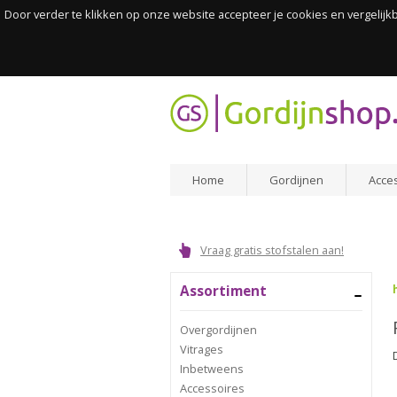
Door verder te klikken op onze website accepteer je cookies en vergelij
Home
Gordijnen
Acce
Vraag gratis stofstalen aan!
Assortiment
Overgordijnen
Vitrages
Inbetweens
Accessoires