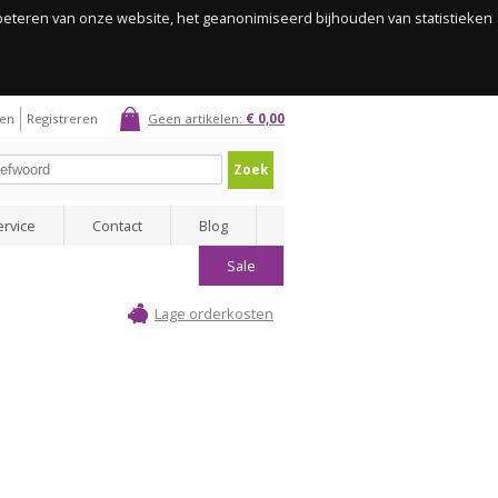
rbeteren van onze website, het geanonimiseerd bijhouden van statistieken
gen
Registreren
Geen artikelen:
€ 0,00
Zoek
ervice
Contact
Blog
Sale
Lage orderkosten