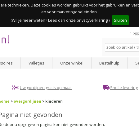
kbare technieken. Deze cookies worden gebruikt voor het gebruiken en ve
en voor marketingdoeleinden.
(Wil je meer weten? Lees dan onze
privacyverklaring
.)
Sluiten
Inlog
ssoires
Valletjes
Onze winkel
Bestelhulp
S
Uw gordijnen gratis op maat
Snelle levering
home
>
overgordijnen
> kinderen
Pagina niet gevonden
De door u opgegeven pagina kon niet gevonden worden.