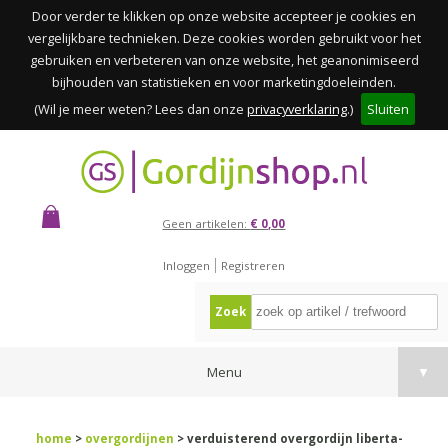
Door verder te klikken op onze website accepteer je cookies en
vergelijkbare technieken. Deze cookies worden gebruikt voor het
gebruiken en verbeteren van onze website, het geanonimiseerd
bijhouden van statistieken en voor marketingdoeleinden.
(Wil je meer weten? Lees dan onze
privacyverklaring
.)
Sluiten
Geen artikelen:
€ 0,00
Inloggen
Registreren
Zoek
Menu
▼
home
>
overgordijnen
> verduisterend overgordijn liberta-