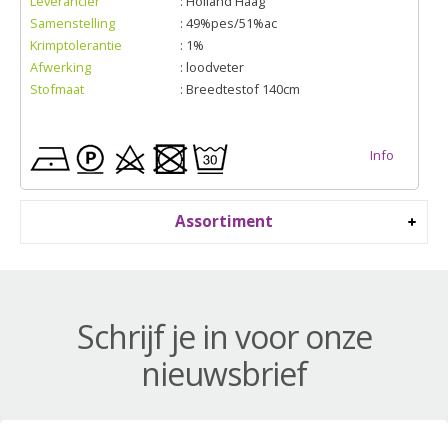
Leverancier
: Holland Haag
Samenstelling
: 49%pes/51%ac
Krimptolerantie
: 1%
Afwerking
: loodveter
Stofmaat
: Breedtestof 140cm
Info
Assortiment
Schrijf je in voor onze
nieuwsbrief