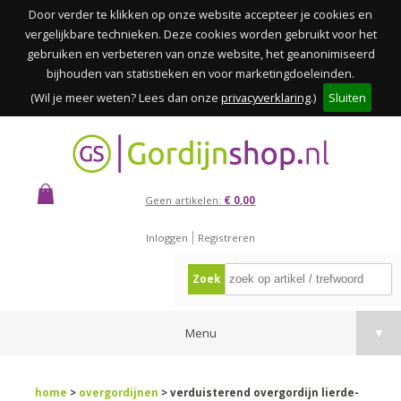
Door verder te klikken op onze website accepteer je cookies en
vergelijkbare technieken. Deze cookies worden gebruikt voor het
gebruiken en verbeteren van onze website, het geanonimiseerd
bijhouden van statistieken en voor marketingdoeleinden.
(Wil je meer weten? Lees dan onze
privacyverklaring
.)
Sluiten
Geen artikelen:
€ 0,00
Inloggen
Registreren
Zoek
Menu
▼
home
>
overgordijnen
> verduisterend overgordijn lierde-