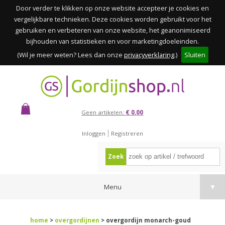
Door verder te klikken op onze website accepteer je cookies en
vergelijkbare technieken. Deze cookies worden gebruikt voor het
gebruiken en verbeteren van onze website, het geanonimiseerd
bijhouden van statistieken en voor marketingdoeleinden.
(Wil je meer weten? Lees dan onze
privacyverklaring
.)
Sluiten
Geen artikelen:
€ 0,00
Inloggen
Registreren
Zoek
Menu
▼
home
>
overgordijnen
> overgordijn monarch-goud