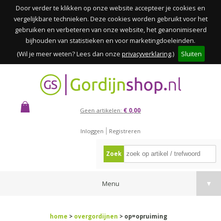
Door verder te klikken op onze website accepteer je cookies en
vergelijkbare technieken. Deze cookies worden gebruikt voor het
gebruiken en verbeteren van onze website, het geanonimiseerd
bijhouden van statistieken en voor marketingdoeleinden.
(Wil je meer weten? Lees dan onze
privacyverklaring
.)
Sluiten
Geen artikelen:
€ 0,00
Inloggen
Registreren
Zoek
Menu
▼
home
>
overgordijnen
> op=opruiming