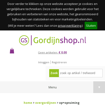
Door verder te klikken op onze website accepteer je cookies en
vergelijkbare technieken. Deze cookies worden gebruikt voor het
gebruiken en verbeteren van onze website, het geanonimiseerd
bijhouden van statistieken en voor marketingdoeleinden.
(Wil je meer weten? Lees dan onze
privacyverklaring
.)
Sluiten
Geen artikelen:
€ 0,00
Inloggen
Registreren
Zoek
Menu
▼
home
>
overgordijnen
> op=opruiming