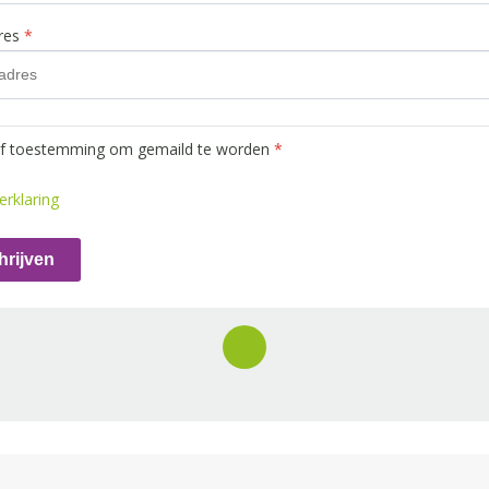
dres
*
ef toestemming om gemaild te worden
*
erklaring
hrijven