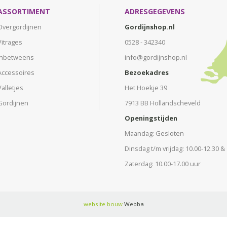
ASSORTIMENT
ADRESGEGEVENS
Overgordijnen
Gordijnshop.nl
Vitrages
0528 - 342340
Inbetweens
info@gordijnshop.nl
Accessoires
Bezoekadres
Valletjes
Het Hoekje 39
Gordijnen
7913 BB Hollandscheveld
Openingstijden
Maandag: Gesloten
Dinsdag t/m vrijdag: 10.00-12.30 &
Zaterdag: 10.00-17.00 uur
website bouw
Webba