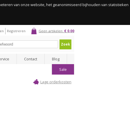
rbeteren van onze website, het geanonimiseerd bijhouden van statistieken
gen
Registreren
Geen artikelen:
€ 0,00
Zoek
ervice
Contact
Blog
Sale
Lage orderkosten