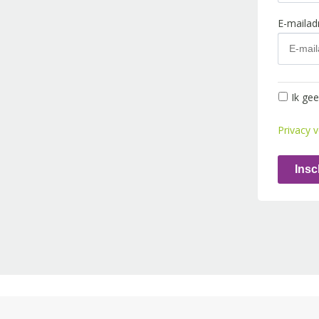
E-maila
Ik ge
Privacy v
Insc