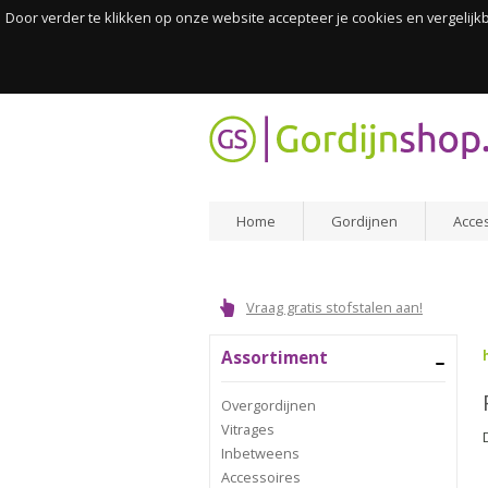
Door verder te klikken op onze website accepteer je cookies en vergelij
Home
Gordijnen
Acce
Vraag gratis stofstalen aan!
Assortiment
Overgordijnen
Vitrages
Inbetweens
Accessoires