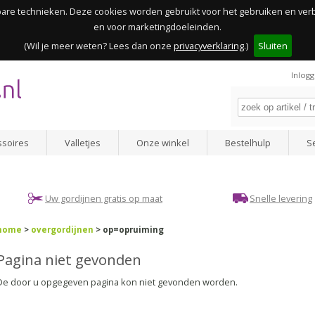
kbare technieken. Deze cookies worden gebruikt voor het gebruiken en ve
en voor marketingdoeleinden.
(Wil je meer weten? Lees dan onze
privacyverklaring
.)
Sluiten
Inlog
ssoires
Valletjes
Onze winkel
Bestelhulp
S
Uw gordijnen gratis op maat
Snelle levering
home
>
overgordijnen
> op=opruiming
Pagina niet gevonden
De door u opgegeven pagina kon niet gevonden worden.