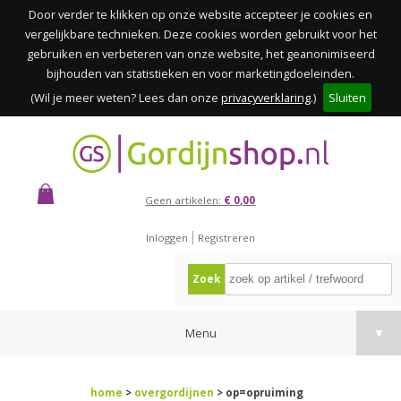
Door verder te klikken op onze website accepteer je cookies en
vergelijkbare technieken. Deze cookies worden gebruikt voor het
gebruiken en verbeteren van onze website, het geanonimiseerd
bijhouden van statistieken en voor marketingdoeleinden.
(Wil je meer weten? Lees dan onze
privacyverklaring
.)
Sluiten
Geen artikelen:
€ 0,00
Inloggen
Registreren
Zoek
Menu
▼
home
>
overgordijnen
> op=opruiming