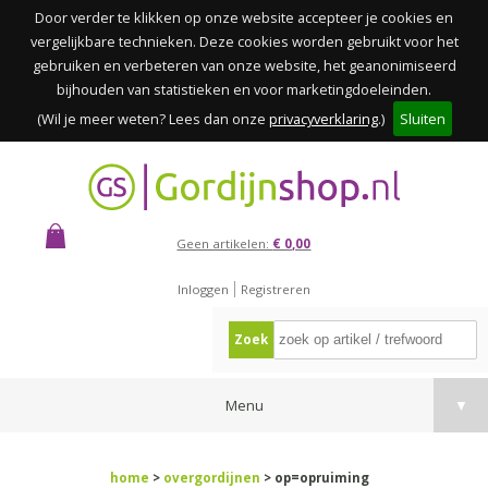
Door verder te klikken op onze website accepteer je cookies en
vergelijkbare technieken. Deze cookies worden gebruikt voor het
gebruiken en verbeteren van onze website, het geanonimiseerd
bijhouden van statistieken en voor marketingdoeleinden.
(Wil je meer weten? Lees dan onze
privacyverklaring
.)
Sluiten
Geen artikelen:
€ 0,00
Inloggen
Registreren
Zoek
Menu
▼
home
>
overgordijnen
> op=opruiming