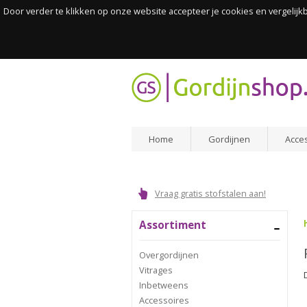
Door verder te klikken op onze website accepteer je cookies en vergelij
Home
Gordijnen
Acce
Vraag gratis stofstalen aan!
Assortiment
Overgordijnen
Vitrages
Inbetweens
Accessoires