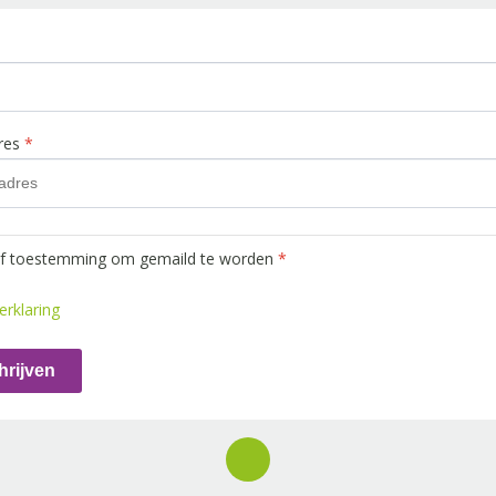
dres
*
ef toestemming om gemaild te worden
*
erklaring
hrijven