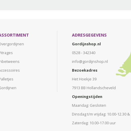
ASSORTIMENT
ADRESGEGEVENS
Overgordijnen
Gordijnshop.nl
Vitrages
0528 - 342340
Inbetweens
info@gordijnshop.nl
Accessoires
Bezoekadres
Valletjes
Het Hoekje 39
Gordijnen
7913 BB Hollandscheveld
Openingstijden
Maandag: Gesloten
Dinsdag t/m vrijdag: 10.00-12.30 &
Zaterdag: 10.00-17.00 uur