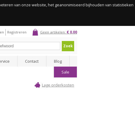
rbeteren van onze website, het geanonimiseerd bijhouden van statistieken
gen
Registreren
Geen artikelen:
€ 0,00
Zoek
ervice
Contact
Blog
Sale
Lage orderkosten