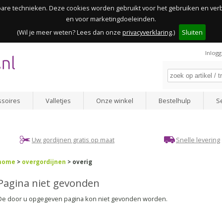
kbare technieken. Deze cookies worden gebruikt voor het gebruiken en ve
en voor marketingdoeleinden.
(Wil je meer weten? Lees dan onze
privacyverklaring
.)
Sluiten
Inlog
ssoires
Valletjes
Onze winkel
Bestelhulp
S
Uw gordijnen gratis op maat
Snelle levering
home
>
overgordijnen
> overig
Pagina niet gevonden
De door u opgegeven pagina kon niet gevonden worden.