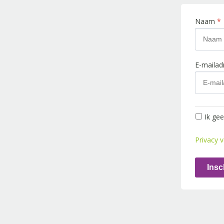
Naam
*
E-maila
Ik ge
Privacy v
Insc