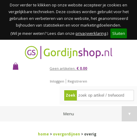
Door verder te klikken op onze website accepteer je cookies en
vergelijkbare technieken. Deze cookies worden gebruikt voor het
gebruiken en verbeteren van onze website, het geanonimiseerd
bijhouden van statistieken en voor marketingdoeleinden.
(Wil je meer weten? Lees dan onze
privacyverklaring
.)
Sluiten
Geen artikelen:
€ 0,00
Inloggen
Registreren
Zoek
Menu
▼
home
>
overgordijnen
> overig