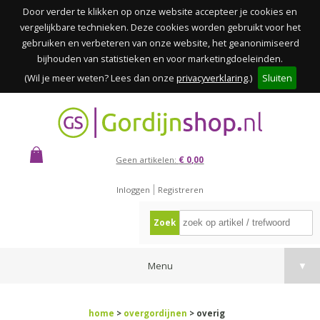
Door verder te klikken op onze website accepteer je cookies en
vergelijkbare technieken. Deze cookies worden gebruikt voor het
gebruiken en verbeteren van onze website, het geanonimiseerd
bijhouden van statistieken en voor marketingdoeleinden.
(Wil je meer weten? Lees dan onze
privacyverklaring
.)
Sluiten
Geen artikelen:
€ 0,00
Inloggen
Registreren
Zoek
Menu
▼
home
>
overgordijnen
> overig