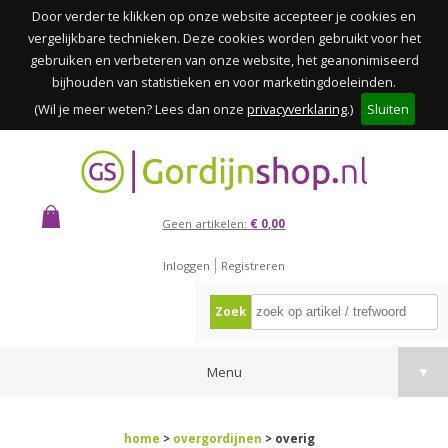
Door verder te klikken op onze website accepteer je cookies en
vergelijkbare technieken. Deze cookies worden gebruikt voor het
gebruiken en verbeteren van onze website, het geanonimiseerd
bijhouden van statistieken en voor marketingdoeleinden.
(Wil je meer weten? Lees dan onze
privacyverklaring
.)
Sluiten
Geen artikelen:
€ 0,00
Inloggen
Registreren
Zoek
Menu
▼
home
>
overgordijnen
> overig