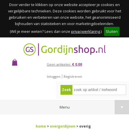
Door verder te klikken op onze website accepteer je cookies en
vergelijkbare technieken. Deze cookies worden gebruikt voor het
gebruiken en verbeteren van onze website, het geanonimiseerd
bijhouden van statistieken en voor marketingdoeleinden.
(Wil je meer weten? Lees dan onze
privacyverklaring
.)
Sluiten
Geen artikelen:
€ 0,00
Inloggen
Registreren
Zoek
Menu
▼
home
>
overgordijnen
> overig