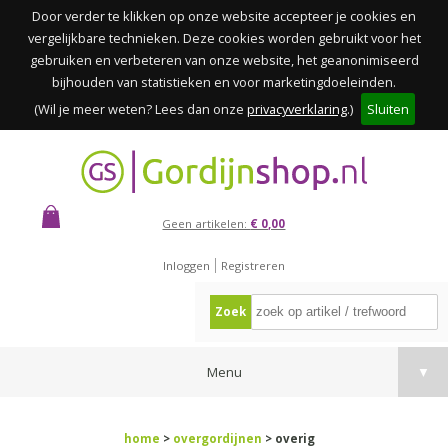
Door verder te klikken op onze website accepteer je cookies en
vergelijkbare technieken. Deze cookies worden gebruikt voor het
gebruiken en verbeteren van onze website, het geanonimiseerd
bijhouden van statistieken en voor marketingdoeleinden.
(Wil je meer weten? Lees dan onze
privacyverklaring
.)
Sluiten
Geen artikelen:
€ 0,00
Inloggen
Registreren
Zoek
Menu
▼
home
>
overgordijnen
> overig