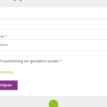
dres
*
ef toestemming om gemaild te worden
*
erklaring
hrijven