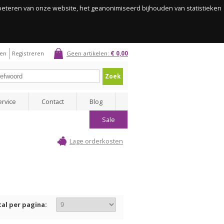
rbeteren van onze website, het geanonimiseerd bijhouden van statistieken
gen
Registreren
Geen artikelen:
€ 0,00
Zoek
ervice
Contact
Blog
Sale
Lage orderkosten
al per pagina: