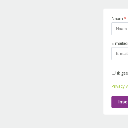
Naam
*
E-maila
Ik ge
Privacy v
Insc