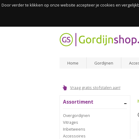
Door verder te klikken op onze website accepteer je cookies en vergelij
Home
Gordijnen
Acce
Vraag gratis stofstalen aan!
Assortiment
Overgordijnen
Vitrages
Inbetweens
Accessoires