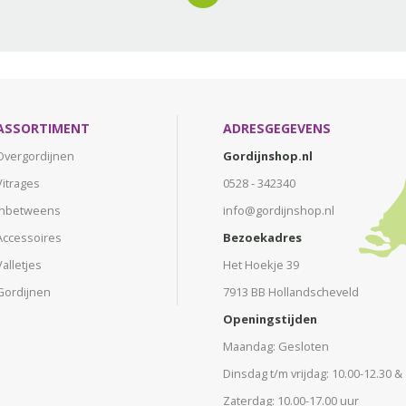
ASSORTIMENT
ADRESGEGEVENS
Overgordijnen
Gordijnshop.nl
Vitrages
0528 - 342340
Inbetweens
info@gordijnshop.nl
Accessoires
Bezoekadres
Valletjes
Het Hoekje 39
Gordijnen
7913 BB Hollandscheveld
Openingstijden
Maandag: Gesloten
Dinsdag t/m vrijdag: 10.00-12.30 &
Zaterdag: 10.00-17.00 uur