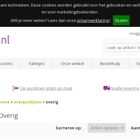
kbare technieken. Deze cookies worden gebruikt voor het gebruiken en ve
en voor marketingdoeleinden.
(Wil je meer weten? Lees dan onze
privacyverklaring
.)
Sluiten
Inlog
ssoires
Valletjes
Onze winkel
Bestelhulp
S
Uw gordijnen gratis op maat
Snelle levering
home
>
overgordijnen
> overig
Overig
Sorteren op:
Aant