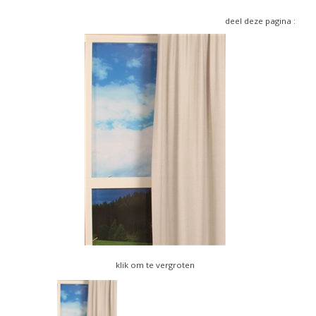
▼
deel deze pagina :
▼
klik om te vergroten