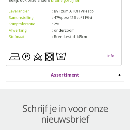
Bekijk ook onze andere
bruine gordijnen
Leverancier
: By Tzum AHOH Vriesco
Samenstelling
: 47%pes/42%co/11%vi
Krimptolerantie
: 2%
Afwerking
: onderzoom
Stofmaat
: Breedtestof 145cm
Info
Assortiment
Schrijf je in voor onze
nieuwsbrief