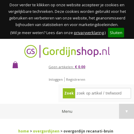
Door verder te klikken op onze website accepteer je cookies en
vergelijkbare technieken. Deze cookies worden gebruikt voor het
gebruiken en verbeteren van onze website, het geanonimiseerd
bijhouden van statistieken en voor marketingdoeleinden.
(Wil je meer weten? Lees dan onze
privacyverklaring
.)
Sluiten
Geen artikelen:
€ 0,00
Inloggen
Registreren
Zoek
Menu
▼
home
>
overgordijnen
> overgordijn recanati-bruin